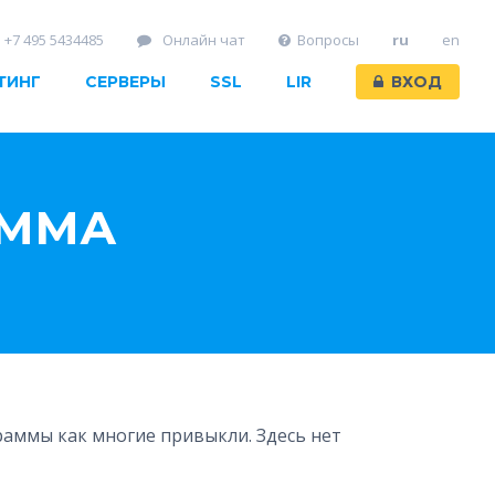
+7 495 5434485
Онлайн чат
Вопросы
ru
en
ТИНГ
СЕРВЕРЫ
SSL
LIR
ВХОД
АММА
раммы как многие привыкли. Здесь нет