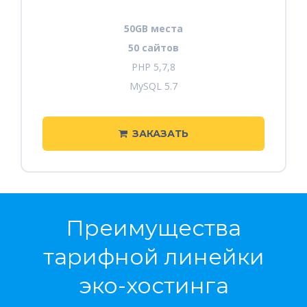
50GB места
50 сайтов
PHP 5,7,8
MySQL 5.7
ЗАКАЗАТЬ
Преимущества
тарифной линейки
эко-хостинга