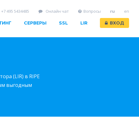
+7 495 5434485
Онлайн чат
Вопросы
ru
en
ТИНГ
СЕРВЕРЫ
SSL
LIR
ВХОД
ора (LIR) в RIPE
мым выгодным