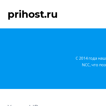
prihost.ru
C 2014 года наш
NCC, что по